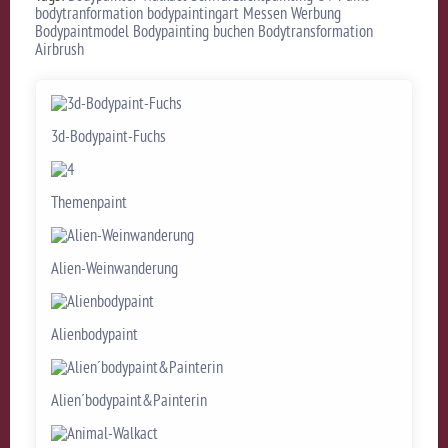
bodytranformation
bodypaintingart
Messen
Werbung
Bodypaintmodel
Bodypainting
buchen
Bodytransformation
Airbrush
3d-Bodypaint-Fuchs
Themenpaint
Alien-Weinwanderung
Alienbodypaint
Alien´bodypaint&Painterin