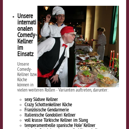
Unsere
internati
onalen
Comedy-
Kellner
im
Einsatz
Unsere
Comedy-
Kellner bzw.
Köche
können in
vielen weiteren Rollen - Varianten auftreten, darunter:
sexy Südsee Kellner
Crazy Schottenkellner Köche
Französische Gendarmerie
Italienische Gondolieri Kellner
voll krasse Türkische Kellner im Slang
temperamentvolle spanische Hole' Kellner