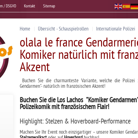
um / DSGVO
Kontakt
Sitemap
Home
Übersicht - Schauspielrollen
Internationale Polizei
olala le france Gendarmeri
Komiker natürlich mit fra
Akzent
Buchen Sie die charmanteste Variante, welche die Polizei 
Gendarmen"- natürlich im französischen Akzent!
Buchen Sie die Los Lachos "Komiker Gendarmen
Polizeikomik mit französischem Flair!
Highlight: Stelzen & Hoverboard-Performance
Machen Sie Ihr Event noch einzigartiger – unsere Komiker Genda
Stelzenwalkact
oder auf
Hoverbord
buchbar!