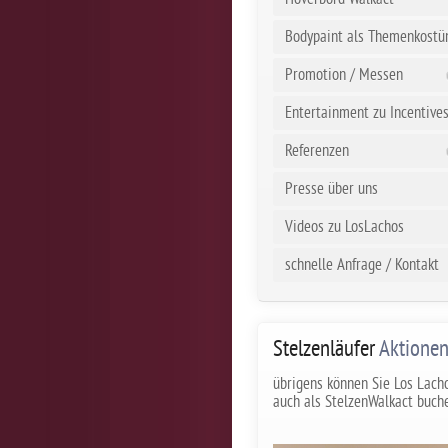
Bodypaint als Themenkost
Promotion / Messen
Entertainment zu Incentive
Referenzen
Presse über uns
Videos zu LosLachos
schnelle Anfrage / Kontakt
Stelzenläufer
Aktione
übrigens können Sie Los Lach
auch als StelzenWalkact buch