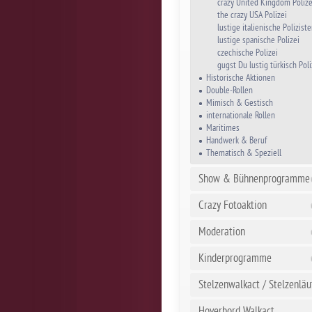
crazy United Kingdom Polize
the crazy USA Polizei
lustige italienische Polizist
lustige spanische Polizei
czechische Polizei
gugst Du lustig türkisch Poli
Historische Aktionen
Double-Rollen
Mimisch & Gestisch
internationale Rollen
Maritimes
Handwerk & Beruf
Thematisch & Speziell
Show & Bühnenprogramme
Crazy Fotoaktion
Moderation
Kinderprogramme
Stelzenwalkact / Stelzenläu
Hoverbord Walkact