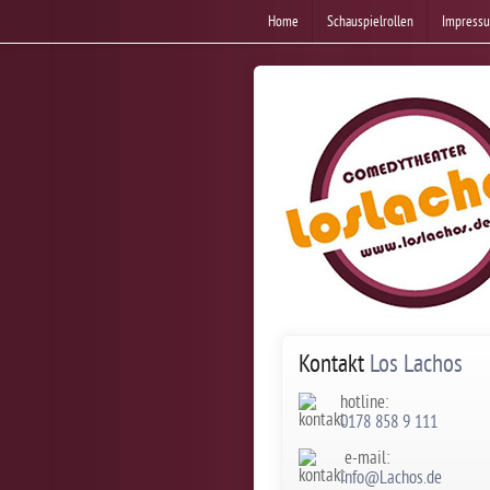
Home
Schauspielrollen
Impress
Kontakt
Los Lachos
hotline:
0178 858 9 111
e-mail:
info@Lachos.de