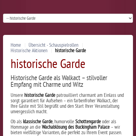
Home
Übersicht - Schauspielrollen
Historische Aktionen
historische Garde
historische Garde
Historische
Garde
als
Walkact –
stilvoller
Empfang
mit
Charme
und
Witz
Unsere
historische
Garde
patrouilliert
charmant
am
Einlass
und
sorgt
garantiert
für
Aufsehen –
ein
farbenfroher
Walkact,
der
Ihre
Gäste
mit
Stil
begrüßt
und
den
Start
Ihrer
Veranstaltung
unvergesslich
macht.
Ob
als
klassische
Garde
,
humorvolle
Schottengarde
oder
als
Hommage
an
die
Wachablösung
des
Buckingham
Palace
–
wir
bieten
vielfältige
Varianten,
die
perfekt
zu
Ihrem
Event
passen.