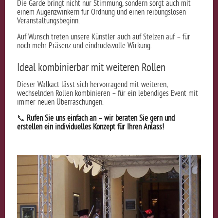
Die
Garde
bringt
nicht
nur
Stimmung,
sondern
sorgt
auch
mit
einem
Augenzwinkern
für
Ordnung
und
einen
reibungslosen
Veranstaltungsbeginn.
Auf
Wunsch
treten
unsere
Künstler
auch
auf
Stelzen
auf –
für
noch
mehr
Präsenz
und
eindrucksvolle
Wirkung.
Ideal
kombinierbar
mit
weiteren
Rollen
Dieser
Walkact
lässt
sich
hervorragend
mit
weiteren,
wechselnden
Rollen
kombinieren –
für
ein
lebendiges
Event
mit
immer
neuen
Überraschungen.
📞
Rufen
Sie
uns
einfach
an –
wir
beraten
Sie
gern
und
erstellen
ein
individuelles
Konzept
für
Ihren
Anlass!