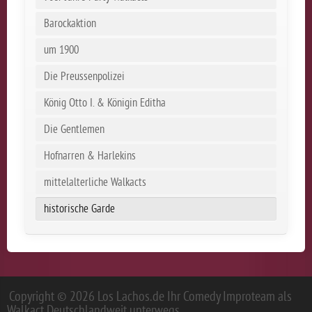
Barockaktion
um 1900
Die Preussenpolizei
König Otto I. & Königin Editha
Die Gentlemen
Hofnarren & Harlekins
mittelalterliche Walkacts
historische Garde
Copyright © 2026 Los Lachos.de Ihr Comedy Improteam als
Walkact Deutschlandweit unterwegs