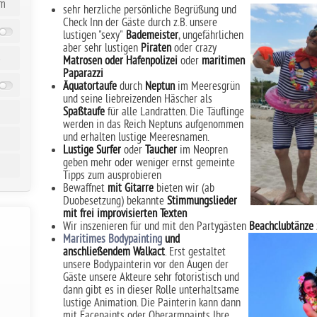
üm
sehr herzliche persönliche Begrüßung und
Check Inn der Gäste durch z.B. unsere
lustigen "sexy"
Bademeister
, ungefährlichen
aber sehr lustigen
Piraten
oder crazy
s
Matrosen oder Hafenpolizei
oder
maritimen
Paparazzi
Äquatortaufe
durch
Neptun
im Meeresgrün
und seine liebreizenden Häscher als
Spaßtaufe
für alle Landratten. Die Täuflinge
werden in das Reich Neptuns aufgenommen
und erhalten lustige Meeresnamen.
Lustige Surfer
oder
Taucher
im Neopren
geben mehr oder weniger ernst gemeinte
Tipps zum ausprobieren
Bewaffnet
mit Gitarre
bieten wir (ab
Duobesetzung) bekannte
Stimmungslieder
mit frei improvisierten Texten
Wir inszenieren für und mit den Partygästen
Beachclubtänze
Maritimes Bodypainting
und
anschließendem Walkact
. Erst gestaltet
unsere Bodypainterin vor den Augen der
Gäste unsere Akteure sehr fotoristisch und
dann gibt es in dieser Rolle unterhaltsame
lustige Animation. Die Painterin kann dann
mit Facepaints oder Oberarmpaints Ihre