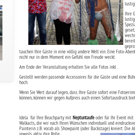
lusti
Ihre 
lusti
Spezi
geset
wechs
berei
gepro
tauchen Ihre Gäste in eine völlig andere Welt ein. Eine Foto-Abe
nicht nur in dem Moment ein Gefühl von Freude weckt.
Am Ende der Veranstaltung erhalten Sie alle Fotos inkl .
Gestellt werden passende Accessoires für die Gäste und eine Bü
hoch.
Wenn Sie Wert darauf legen, dass Ihre Gäste sofort eine Fotoer
können, können wir gegen Aufpreis auch einen Sofortausdruck bie
Idela für Ihre Beachparty mit
Neptuntaufe
oder für Ihr Event mi
Walkacts, die wir nach Ihren Wünschen individuell und eindrucksvo
Painterin z.B. vorab als Showpaint (oder Backstage) kreiert. Die A
jeweils aktiv ihre Rolle ...