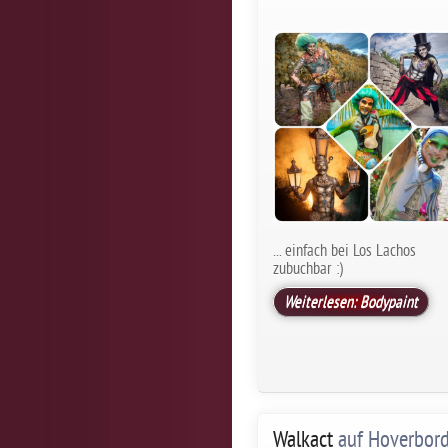
... einfach bei Los Lachos
zubuchbar :)
Weiterlesen: Bodypaint
Walkact
auf Hoverbor