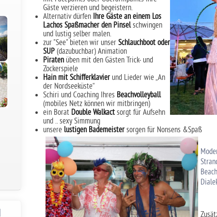
Gäste verzieren und begeistern.
Alternativ dürfen
Ihre Gäste an einem Los
Lachos Spaßmacher den Pinsel
schwingen
und lustig selber malen.
zur "See" bieten wir unser
Schlauchboot oder
SUP
(dazubuchbar) Animation
Piraten
üben mit den Gästen Trick- und
Zockerspiele
Hain mit Schifferklavier
und Lieder wie „An
der Nordseeküste“
Schiri und Coaching Ihres
Beachvolleyball
(mobiles Netz können wir mitbringen)
ein Borat
Double Walkact
sorgt für Aufsehn
und .. sexy Simmung
unsere
lustigen Bademeister
sorgen für Nonsens &Spaß
Moder
Stran
Beach
Diale
d
Zusät