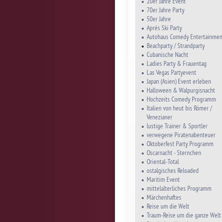
20er Jahre Event
70er Jahre Party
50er Jahre
Aprés Ski Party
Autohaus Comedy Entertainmen
Beachparty / Strandparty
Cubanische Nacht
Ladies Party & Frauentag
Las Vegas Partyevent
Japan (Asien) Event erleben
Halloween & Walpurgisnacht
Hochzeits Comedy Programm
Italien von heut bis Römer /
Venezianer
lustige Trainer & Sportler
verwegene Piratenabenteuer
Oktoberfest Party Programm
Oscarnacht - Sternchen
Oriental-Total
ostalgisches Reloaded
Maritim Event
mittelalterliches Programm
Märchenhaftes
Reise um die Welt
Traum-Reise um die ganze Welt