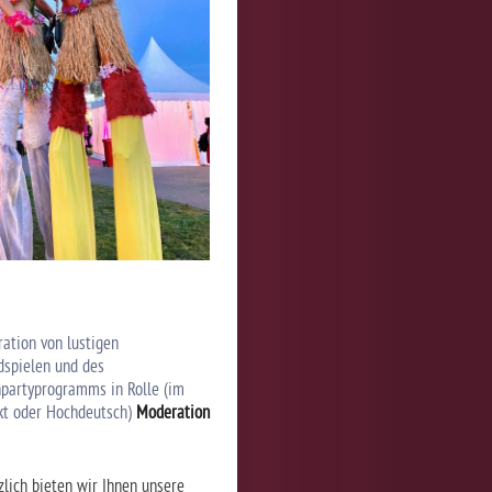
ation von lustigen
dspielen und des
partyprogramms in Rolle (im
kt oder Hochdeutsch)
Moderation
zlich bieten wir Ihnen unsere