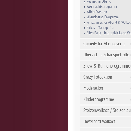
Russischer Abend
Weihnachtsprogramm
Wilder Westen
Valentinstag Programm
venezianischer Abend & Walkac
Zirkus - Manege frei
Alien Party - Intergalaktische W
Comedy für Abendevents
Übersicht - Schauspielrolle
Show & Bühnenprogramme
Crazy Fotoaktion
Moderation
Kinderprogramme
Stelzenwalkact / Stelzenläu
Hoverbord Walkact