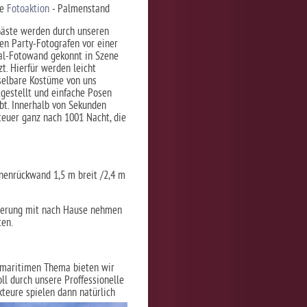
ge
Fotoaktion
- Palmenstand
Gäste werden durch unseren
gen Party-Fotografen vor einer
al-Fotowand gekonnt in Szene
zt. Hierfür werden leicht
elbare Kostüme von uns
tgestellt und einfache Posen
bt. Innerhalb von Sekunden
nteuer ganz nach 1001 Nacht, die
hnenrückwand 1,5 m breit /2,4 m
innerung mit nach Hause nehmen
ten.
t maritimen Thema bieten wir
ll durch unsere Proffessionelle
kteure spielen dann natürlich