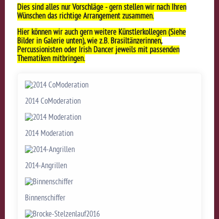
Dies sind alles nur Vorschläge - gern stellen wir nach Ihren
Wünschen das richtige Arrangement zusammen.
Hier können wir auch gern weitere Künstlerkollegen (Siehe
Bilder in Galerie unten), wie z.B. Brasiltänzerinnen,
Percussionisten oder Irish Dancer jeweils mit passenden
Thematiken mitbringen.
2014 CoModeration
2014 Moderation
2014-Angrillen
Binnenschiffer