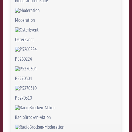
Moderation-inRolle
Moderation
OsterEvent
P5260224
P5270304
P5270310
RadioBrocken-Aktion