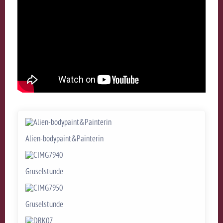
Alien-bodypaint&Painterin
Gruselstunde
Gruselstunde