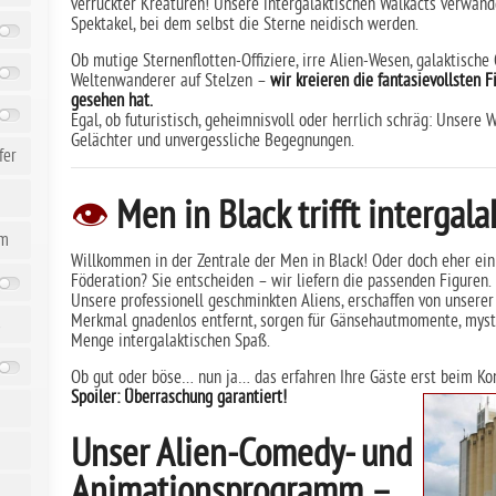
verrückter Kreaturen! Unsere intergalaktischen Walkacts verwande
Spektakel, bei dem selbst die Sterne neidisch werden.
Ob mutige Sternenflotten-Offiziere, irre Alien-Wesen, galaktisch
Weltenwanderer auf Stelzen –
wir kreieren die fantasievollsten F
gesehen hat.
Egal, ob futuristisch, geheimnisvoll oder herrlich schräg: Unsere 
Gelächter und unvergessliche Begegnungen.
fer
👁️
Men in Black trifft intergal
üm
Willkommen in der Zentrale der Men in Black! Oder doch eher ei
Föderation? Sie entscheiden – wir liefern die passenden Figuren.
Unsere professionell geschminkten Aliens, erschaffen von unserer 
Merkmal gnadenlos entfernt, sorgen für Gänsehautmomente, mys
s
Menge intergalaktischen Spaß.
Ob gut oder böse… nun ja… das erfahren Ihre Gäste erst beim Kon
Spoiler: Überraschung garantiert!
Unser Alien-Comedy- und
Animationsprogramm –