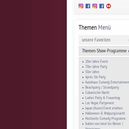
Themen
Menü
unsere Favoriten
Themen-Show-Programme
20er Jahre Event
70er Jahre Party
50er Jahre
Aprés Ski Party
Autohaus Comedy Entertainmen
Beachparty / Strandparty
Cubanische Nacht
Ladies Party & Frauentag
Las Vegas Partyevent
Japan (Asien) Event erleben
Halloween & Walpurgisnacht
Hochzeits Comedy Programm
Italien von heut bis Römer /
Venezianer