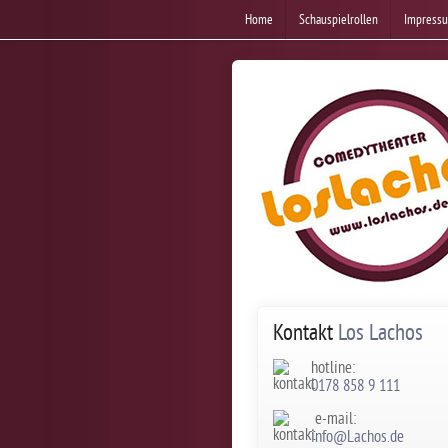
Home
Schauspielrollen
Impress
Kontakt
Los Lachos
hotline:
0178 858 9 111
e-mail:
info@Lachos.de