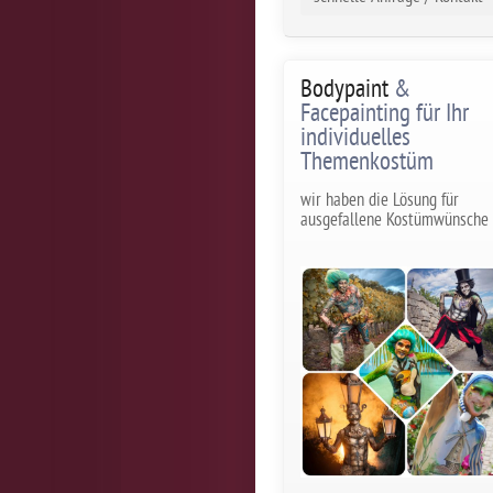
Bodypaint
&
Facepainting für Ihr
individuelles
Themenkostüm
wir haben die Lösung für
ausgefallene Kostümwünsche