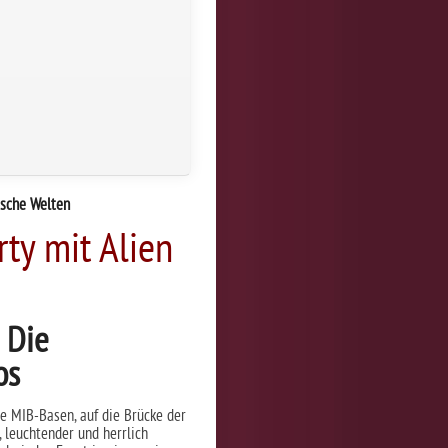
tische Welten
rty mit Alien
 Die
os
e MIB-Basen, auf die Brücke der
, leuchtender und herrlich