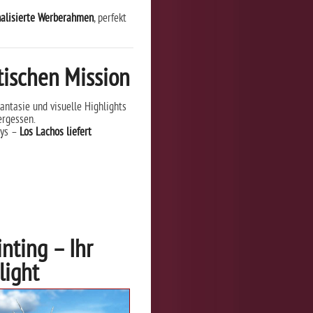
nalisierte Werberahmen
, perfekt
ktischen Mission
antasie und visuelle Highlights
ergessen.
tys –
Los Lachos liefert
nting – Ihr
light