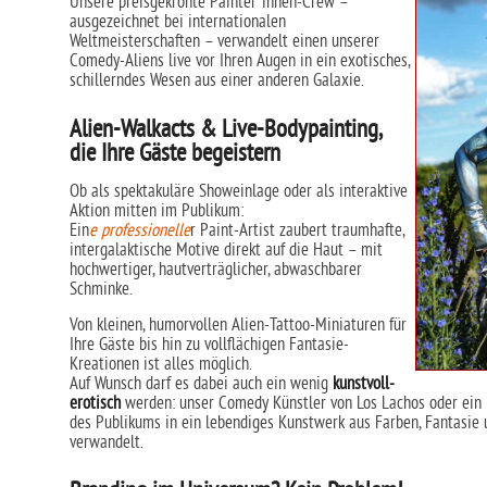
Unsere preisgekrönte Painter*innen-Crew –
ausgezeichnet bei internationalen
Weltmeisterschaften – verwandelt einen unserer
Comedy-Aliens live vor Ihren Augen in ein exotisches,
schillerndes Wesen aus einer anderen Galaxie.
Alien-Walkacts & Live-Bodypainting,
die Ihre Gäste begeistern
Ob als spektakuläre Showeinlage oder als interaktive
Aktion mitten im Publikum:
Ein
e professionelle
r Paint-Artist zaubert traumhafte,
intergalaktische Motive direkt auf die Haut – mit
hochwertiger, hautverträglicher, abwaschbarer
Schminke.
Von kleinen, humorvollen Alien-Tattoo-Miniaturen für
Ihre Gäste bis hin zu vollflächigen Fantasie-
Kreationen ist alles möglich.
Auf Wunsch darf es dabei auch ein wenig
kunstvoll-
erotisch
werden: unser Comedy Künstler von Los Lachos oder ein 
des Publikums in ein lebendiges Kunstwerk aus Farben, Fantasie
verwandelt.