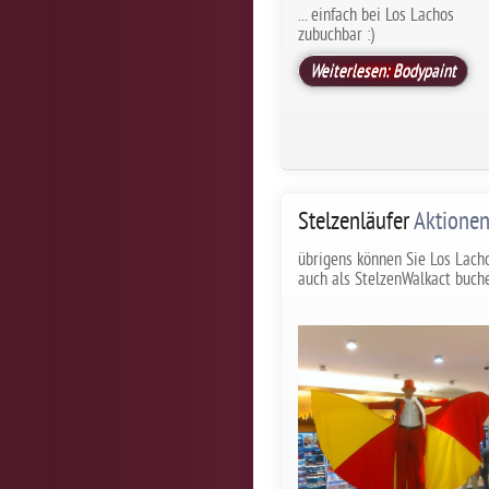
... einfach bei Los Lachos
zubuchbar :)
Weiterlesen: Bodypaint
Stelzenläufer
Aktione
übrigens können Sie Los Lach
auch als StelzenWalkact buch