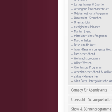
lustige Trainer & Sportler
verwegene Piratenabenteuer
Oktoberfest Party Programm
Oscarnacht - Sternchen
Oriental-Total
ostalgisches Reloaded
Maritim Event
mittelalterliches Programm
Märchenhaftes
Reise um die Welt
Traum-Reise um die ganze Welt
Russischer Abend
Weihnachtsprogramm
Wilder Westen
Valentinstag Programm
venezianischer Abend & Walkac
Zirkus - Manege frei
Alien Party - Intergalaktische W
Comedy für Abendevents
Übersicht - Schauspielrolle
Show & Bühnenprogramme