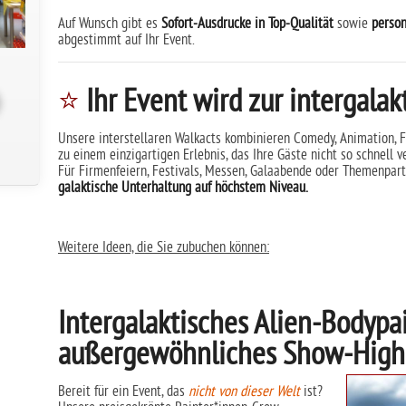
Auf Wunsch gibt es
Sofort-Ausdrucke in Top-Qualität
sowie
perso
abgestimmt auf Ihr Event.
⭐
Ihr Event wird zur intergala
Unsere interstellaren Walkacts kombinieren Comedy, Animation, F
zu einem einzigartigen Erlebnis, das Ihre Gäste nicht so schnell v
Für Firmenfeiern, Festivals, Messen, Galaabende oder Themenpar
galaktische Unterhaltung auf höchstem Niveau.
Weitere Ideen, die Sie zubuchen können:
Intergalaktisches Alien-Bodypai
außergewöhnliches Show-High
Bereit für ein Event, das
nicht von dieser Welt
ist?